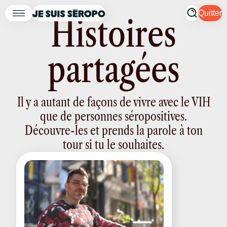
Quitter
H
i
s
t
o
i
r
e
s
p
a
r
t
a
g
é
e
s
Il y a autant de façons de vivre avec le VIH
que de personnes séropositives.
Découvre-les et prends la parole à ton
tour si tu le souhaites.