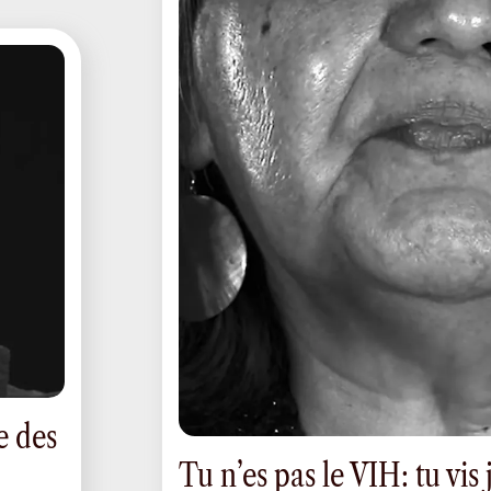
e des
Tu n’es pas le VIH: tu vis 