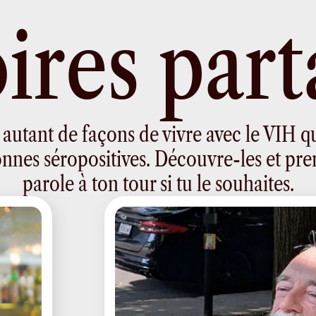
o
i
r
e
s
p
a
r
t
 a autant de façons de vivre avec le VIH q
nnes séropositives. Découvre-les et pre
parole à ton tour si tu le souhaites.