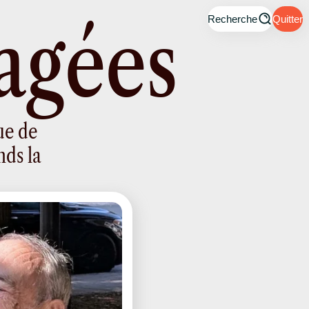
a
g
é
e
s
Recherche
Quitter
ue de
nds la