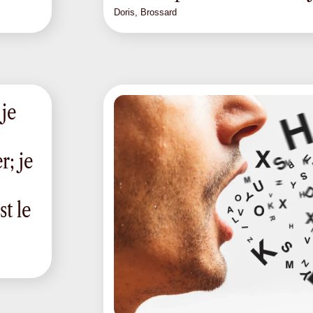
Doris, Brossard
 je
r; je
t le