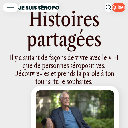
Quitter
H
i
s
t
o
i
r
e
s
p
a
r
t
a
g
é
e
s
Il y a autant de façons de vivre avec le VIH
que de personnes séropositives.
Découvre-les et prends la parole à ton
tour si tu le souhaites.