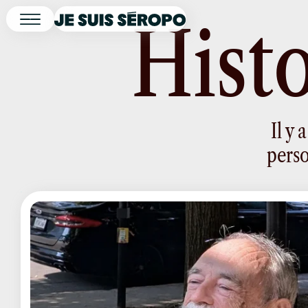
H
i
s
t
Il y
perso