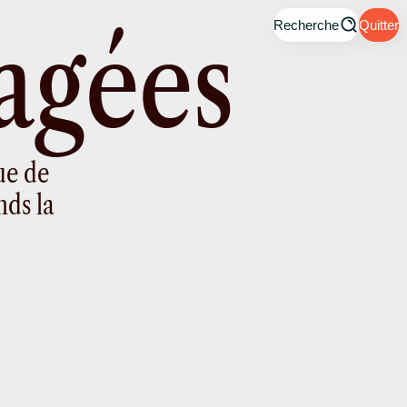
a
g
é
e
s
Recherche
Quitter
ue de
nds la