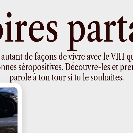
o
i
r
e
s
p
a
r
t
 a autant de façons de vivre avec le VIH q
nnes séropositives. Découvre-les et pre
parole à ton tour si tu le souhaites.