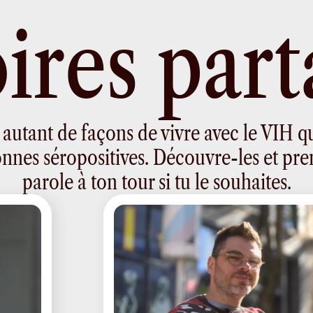
o
i
r
e
s
p
a
r
t
 a autant de façons de vivre avec le VIH q
nnes séropositives. Découvre-les et pre
parole à ton tour si tu le souhaites.