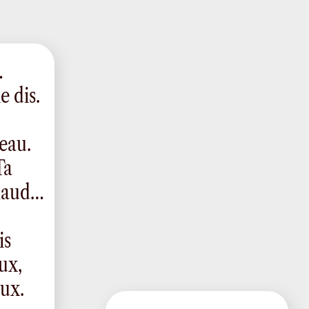
…
e dis.
peau.
Ta
chaud…
is
ux,
eux.