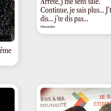
Arrête, j’me sens sale.
Continue, je sais plus… J’
dis… j’te dis pas…
Alexandra
-même