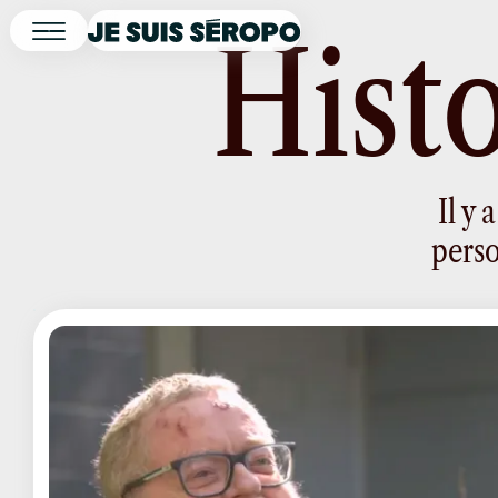
H
i
s
t
Il y
perso