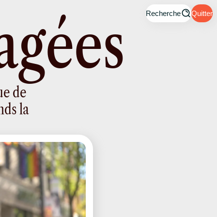
a
g
é
e
s
Recherche
Quitter
ue de
nds la