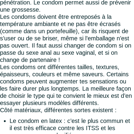
pénétration. Le condom permet aussi de prévenir
une grossesse.
Les condoms doivent être entreposés à la
température ambiante et ne pas être écrasés
(comme dans un portefeuille), car ils risquent de
s’user ou de se briser, même si l’emballage n’est
pas ouvert. Il faut aussi changer de condom si on
passe du sexe anal au sexe vaginal, et si on
change de partenaire !
Les condoms ont différentes tailles, textures,
épaisseurs, couleurs et même saveurs. Certains
condoms peuvent augmenter tes sensations ou
les faire durer plus longtemps. La meilleure façon
de choisir le type qui te convient le mieux est d’en
essayer plusieurs modèles différents.
Côté matériaux, différentes sortes existent :
Le condom en latex : c’est le plus commun et
il est très efficace contre les ITSS et les