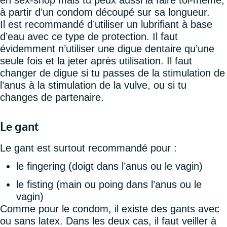
en sex-shop mais tu peux aussi la faire toi-même,
à partir d’un condom découpé sur sa longueur.
Il est recommandé d’utiliser un lubrifiant à base
d’eau avec ce type de protection. Il faut
évidemment n’utiliser une digue dentaire qu’une
seule fois et la jeter après utilisation. Il faut
changer de digue si tu passes de la stimulation de
l’anus à la stimulation de la vulve, ou si tu
changes de partenaire.
Le gant
Le gant est surtout recommandé pour :
le fingering (doigt dans l’anus ou le vagin)
le fisting (main ou poing dans l’anus ou le
vagin)
Comme pour le condom, il existe des gants avec
ou sans latex. Dans les deux cas, il faut veiller à