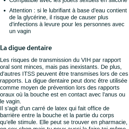
Compatible avec les jouets sexuels en silicone
Attention : si le lubrifiant à base d’eau contient
de la glycérine, il risque de causer plus
d’infections à levure pour les personnes avec
un vagin
La digue dentaire
Les risques de transmission du VIH par rapport
oral sont minces, mais pas inexistants. De plus,
d’autres ITSS peuvent être transmises lors de ces
rapports. La digue dentaire peut donc être utilisée
comme moyen de prévention lors des rapports
oraux où la bouche est en contact avec l’anus ou
le vagin.
Il s’agit d’un carré de latex qui fait office de
barrière entre la bouche et la partie du corps
qu’elle stimule. Elle peut se trouver en pharmacie,