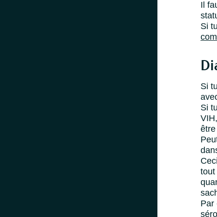
Il f
stat
Si t
comm
Di
Si t
avec
Si t
VIH,
être
Peut
dans
Ceci
tout
quan
sach
Par 
séro