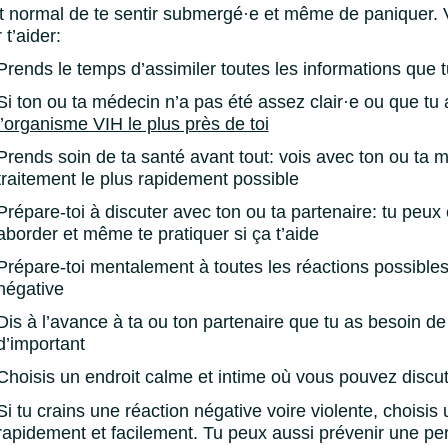
st normal de te sentir submergé·e et même de paniquer. 
 t’aider:
Prends le temps d’assimiler toutes les informations que t
Si ton ou ta médecin n’a pas été assez clair·e ou que tu 
l’organisme VIH le plus près de toi
Prends soin de ta santé avant tout: vois avec ton ou t
traitement le plus rapidement possible
Prépare-toi à discuter avec ton ou ta partenaire: tu peux 
aborder et même te pratiquer si ça t’aide
Prépare-toi mentalement à toutes les réactions possibles, 
négative
Dis à l’avance à ta ou ton partenaire que tu as besoin de
d’important
Choisis un endroit calme et intime où vous pouvez discute
Si tu crains une réaction négative voire violente, choisis 
rapidement et facilement. Tu peux aussi prévenir une pe