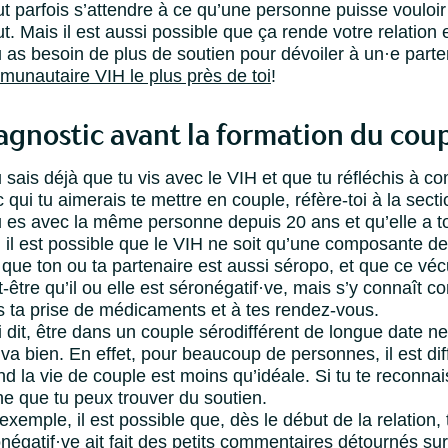
aut parfois s’attendre à ce qu’une personne puisse vouloir
ut. Mais il est aussi possible que ça rende votre relation 
u as besoin de plus de soutien pour dévoiler à un·e parte
unautaire VIH le plus près de toi
!
agnostic avant la formation du cou
u sais déjà que tu vis avec le VIH et que tu réfléchis à 
 qui tu aimerais te mettre en couple, réfère-toi à la sect
u es avec la même personne depuis 20 ans et qu’elle a to
 il est possible que le VIH ne soit qu’une composante de 
 que ton ou ta partenaire est aussi séropo, et que ce vé
-être qu’il ou elle est séronégatif·ve, mais s’y connaî
 ta prise de médicaments et à tes rendez-vous.
 dit, être dans un couple sérodifférent de longue date n
 va bien. En effet, pour beaucoup de personnes, il est di
d la vie de couple est moins qu’idéale. Si tu te reconna
e que tu peux trouver du soutien.
exemple, il est possible que, dès le début de la relation,
négatif·ve ait fait des petits commentaires détournés sur 