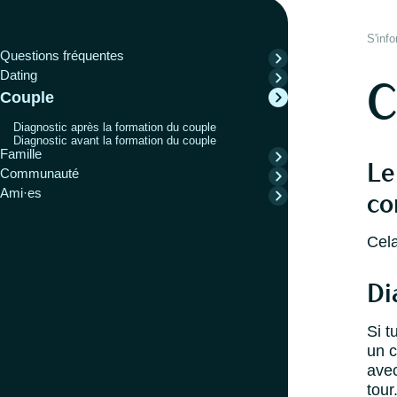
S'inf
Questions fréquentes
Dating
C
Couple
Diagnostic après la formation du couple
Diagnostic avant la formation du couple
Famille
Le
Communauté
Ami·es
co
Cela
Di
Si t
un c
avec
tour