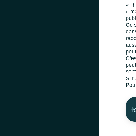
« l’
« ma
publ
Ce s
dans
rapp
auss
peut
C’es
peut
sont
Si t
Pour
F