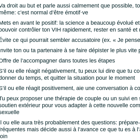
Va droit au but et parle aussi calmement que possible, tou
même: c’est normal d’être émotif·ve
Mets en avant le positif: la science a beaucoup évolué 
pouvoir contrôler ton VIH rapidement, rester en santé e
Évite ce qui pourrait sembler accusatoire (ex. « Je pens
Invite ton ou ta partenaire à se faire dépister le plus vite
Offre de l’accompagner dans toutes les étapes
S’il ou elle réagit négativement, tu peux lui dire que tu 
donner du temps, et quitter la situation pour le moment
S’il ou elle réagit positivement, aie une conversation à co
Tu peux proposer une thérapie de couple ou un suivi en s
soutien extérieur pour vous adapter à cette nouvelle com
sexuelle
Il ou elle aura très probablement des questions: prépare-
fréquentes mais décide aussi à l’avance ce que tu es à l’a
loin