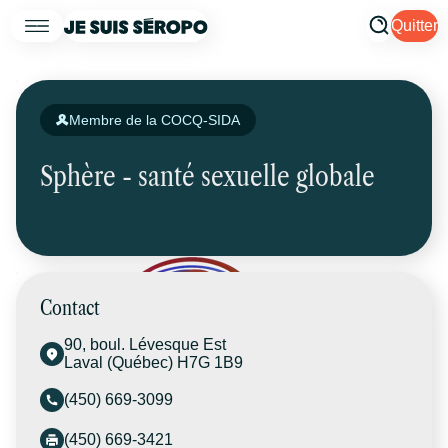
Quitter
Membre de la COCQ-SIDA
Sphère - santé sexuelle globale
Contact
90, boul. Lévesque Est
Laval (Québec) H7G 1B9
(450) 669-3099
(450) 669-3421