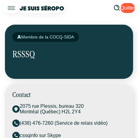
Quitter
Membre de la COCQ-SIDA
RSSSQ
Contact
2075 rue Plessis, bureau 320
Montréal (Québec) H2L 2Y4
(438) 476-7260 (Service de relais vidéo)
cssqinfo sur Skype