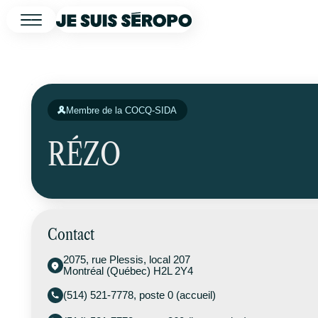
Membre de la COCQ-SIDA
RÉZO
Contact
2075, rue Plessis, local 207
Montréal (Québec) H2L 2Y4
(514) 521-7778, poste 0 (accueil)