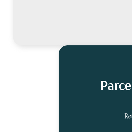
Parce
Ret