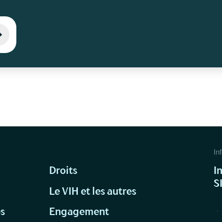
Inf
Droits
I
S
Le VIH et les autres
és
Engagement