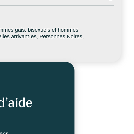
mmes gais, bisexuels et hommes
es arrivant·es, Personnes Noires,
d’aide
gner