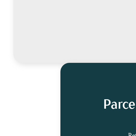
Parce
Ret