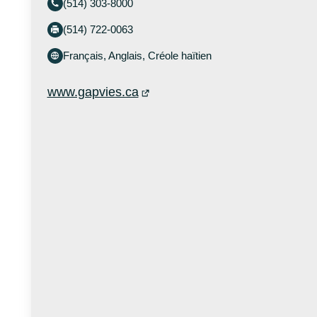
(514) 303-8000
(514) 722-0063
Français, Anglais, Créole haïtien
www.gapvies.ca