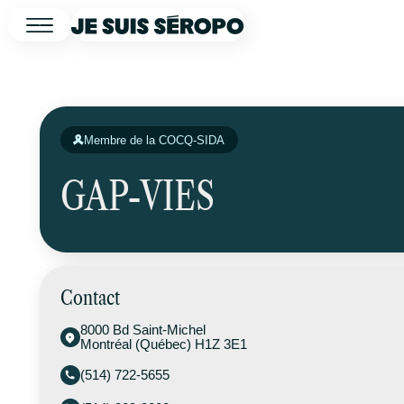
Membre de la COCQ-SIDA
GAP-VIES
Contact
8000 Bd Saint-Michel
Montréal (Québec) H1Z 3E1
(514) 722-5655