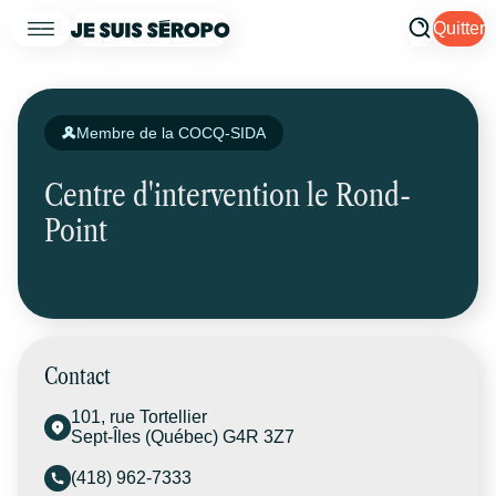
Quitter
Membre de la COCQ-SIDA
Centre d'intervention le Rond-
Point
Contact
101, rue Tortellier
Sept-Îles (Québec) G4R 3Z7
(418) 962-7333