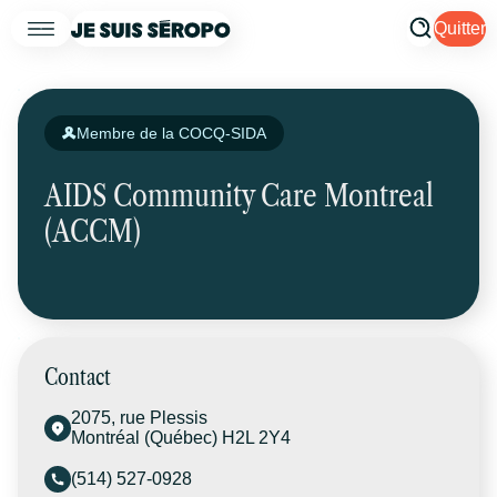
Quitter
Membre de la COCQ-SIDA
AIDS Community Care Montreal
(ACCM)
Contact
2075, rue Plessis
Montréal (Québec) H2L 2Y4
(514) 527-0928